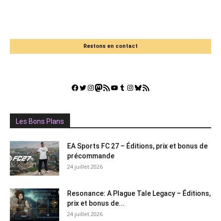
Restons en contact
Facebook
Twitter
Instagram
Mastodon
Flux RSS
YouTube
Tumblr
Instagram
Bluesky
GestGame
Les Bons Plans
EA Sports FC 27 – Éditions, prix et bonus de
précommande
24 juillet 2026
Resonance: A Plague Tale Legacy – Éditions,
prix et bonus de...
24 juillet 2026