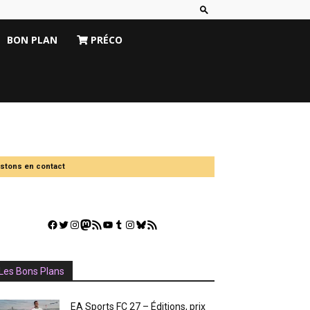
BON PLAN
PRÉCO
stons en contact
Facebook
Twitter
Instagram
Mastodon
Flux RSS
YouTube
Tumblr
Instagram
Bluesky
GestGame
Les Bons Plans
EA Sports FC 27 – Éditions, prix