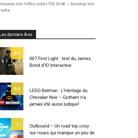
Nouveau Voir l'offre Leclerc PS5 50.9€ — Nouveau Voir
l'offre
Les derniers Avis
8.5
007 First Light : test du James
Bond d’IO Interactive
8.5
LEGO Batman : L’Héritage du
Chevalier Noir – Gotham n’a
jamais été aussi ludique!
7
Outbound – Un road trip cosy
sur roues qui manque un peu de