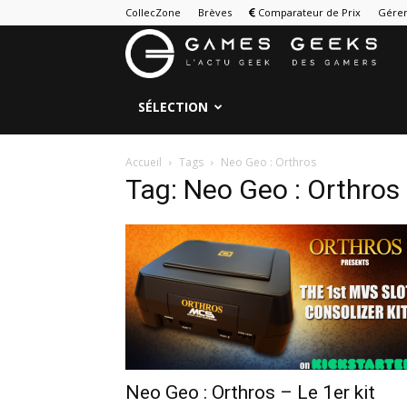
CollecZone
Brèves
Comparateur de Prix
Gérer
G
&
SÉLECTION
G
Accueil
Tags
Neo Geo : Orthros
Tag: Neo Geo : Orthros
Neo Geo : Orthros – Le 1er kit