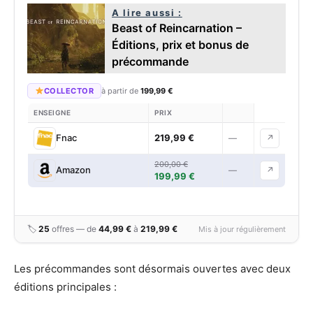
A lire aussi :
Beast of Reincarnation –
Éditions, prix et bonus de
précommande
COLLECTOR
à partir de
199,99 €
ENSEIGNE
PRIX
219,99 €
Fnac
—
↗
200,00 €
Amazon
—
↗
199,99 €
🏷
25
offres — de
44,99 €
à
219,99 €
Mis à jour régulièrement
Les précommandes sont désormais ouvertes avec deux
éditions principales :