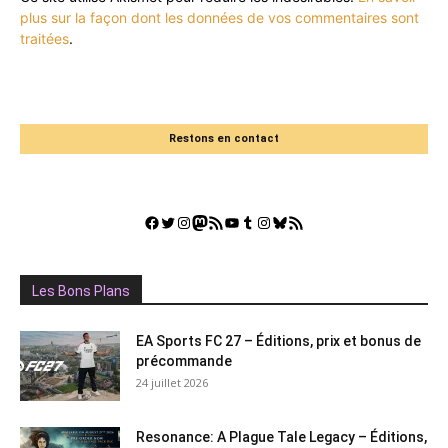
plus sur la façon dont les données de vos commentaires sont
traitées
.
Restons en contact
Facebook
Twitter
Instagram
Mastodon
Flux RSS
YouTube
Tumblr
Instagram
Bluesky
GestGame
Les Bons Plans
EA Sports FC 27 – Éditions, prix et bonus de
précommande
24 juillet 2026
Resonance: A Plague Tale Legacy – Éditions,