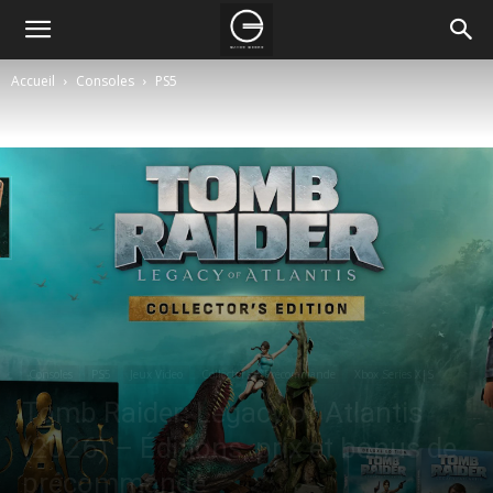
Accueil
Consoles
PS5
Consoles
PS5
Jeux Video
Collector
Précommande
Xbox Series X|S
Tomb Raider: Legacy of Atlantis
(2026) – Éditions, prix et bonus de
précommande