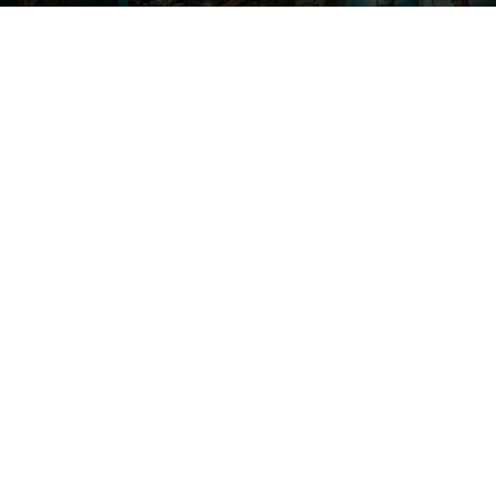
Par
Denny
-
13 juillet 2026
621
0