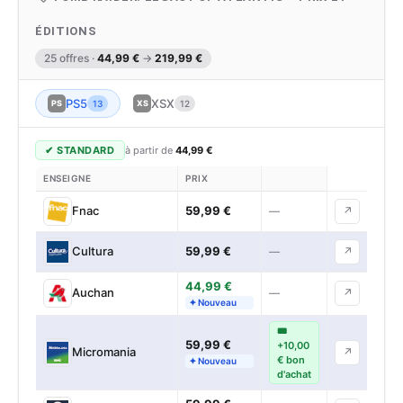
ÉDITIONS
25 offres ·
44,99 €
→
219,99 €
PS5
XSX
PS
13
XS
12
✔ STANDARD
à partir de
44,99 €
ENSEIGNE
PRIX
59,99 €
Fnac
—
↗
59,99 €
Cultura
—
↗
44,99 €
Auchan
—
↗
✦ Nouveau
🎟
59,99 €
+10,00
Micromania
↗
€ bon
✦ Nouveau
d'achat