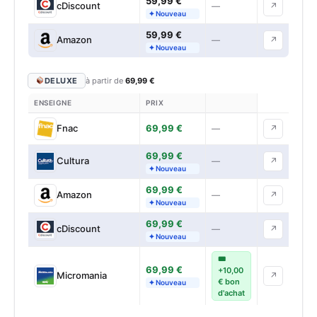
59,99 €
cDiscount
—
↗
✦ Nouveau
59,99 €
Amazon
—
↗
✦ Nouveau
DELUXE
à partir de
69,99 €
ENSEIGNE
PRIX
69,99 €
Fnac
—
↗
69,99 €
Cultura
—
↗
✦ Nouveau
69,99 €
Amazon
—
↗
✦ Nouveau
69,99 €
cDiscount
—
↗
✦ Nouveau
🎟
69,99 €
+10,00
Micromania
↗
€ bon
✦ Nouveau
d'achat