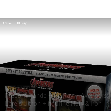
Accueil
BluRay
BluRay
Précommande
Précommande – BluRay – Avengers:
L’ère d’Ultron + figurine Hulk & Iron