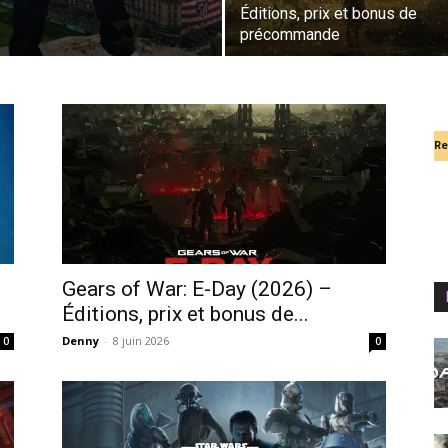
Éditions, prix et bonus de
précommande
Re
Gears of War: E-Day (2026) –
.
Éditions, prix et bonus de...
Denny
-
8 juin 2026
0
0