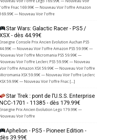
Nouveau Voir l'offre Lego 169.99€ — Nouveau Voir
l'offre Fnac 169.99€ — Nouveau Voir l'offre Amazon
169.99€ — Nouveau Voir l'offre
Star Wars: Galactic Racer - PS5 /
XSX - dès 44.99€
Enseigne Console Prix Ancien Evolution Auchan PS5
44.99€ — Nouveau Voir l'offre Amazon PS5 59.99€ —
Nouveau Voir l'offre Micromania PS5 59.99€ —
Nouveau Voir l'offre Leclerc PS5 59.99€ — Nouveau
Voir l'offre Amazon XSX 59.99€ — Nouveau Voir l'offre
Micromania XSX 59.99€ — Nouveau Voir l'offre Leclerc
XSX 59.99€ — Nouveau Voir l'offre Fnac […]
Star Trek : pont de l’U.S.S. Enterprise
NCC-1701 - 11385 - dès 179.99€
Enseigne Prix Ancien Evolution Lego 179.99€ —
Nouveau Voir l'offre
Aphelion - PS5 - Pioneer Edition -
dès 39.99€