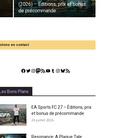
(2026) – Éditions, prix et bonus
de précommande
stons en contact
Facebook
Twitter
Instagram
Mastodon
Flux RSS
YouTube
Tumblr
Instagram
Bluesky
GestGame
Les Bons Plans
EA Sports FC 27 – Éditions, prix
et bonus de précommande
24 juillet 2026
Resonance: A Plague Tale