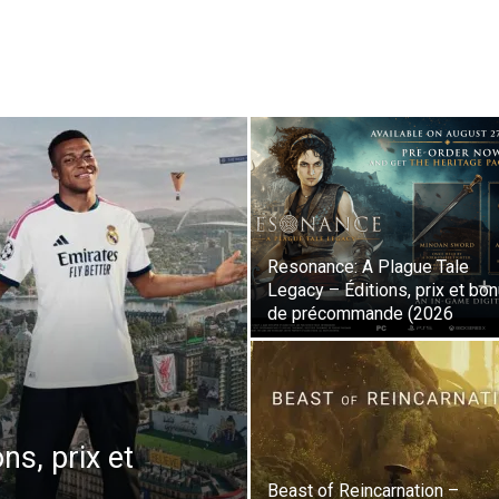
Resonance: A Plague Tale
Legacy – Éditions, prix et bo
de précommande (2026
ns, prix et
e
Beast of Reincarnation –