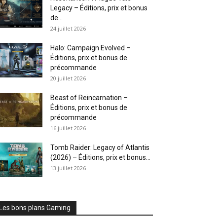
Legacy – Éditions, prix et bonus
de...
24 juillet 2026
Halo: Campaign Evolved –
Éditions, prix et bonus de
précommande
20 juillet 2026
Beast of Reincarnation –
Éditions, prix et bonus de
précommande
16 juillet 2026
Tomb Raider: Legacy of Atlantis
(2026) – Éditions, prix et bonus...
13 juillet 2026
Les bons plans Gaming