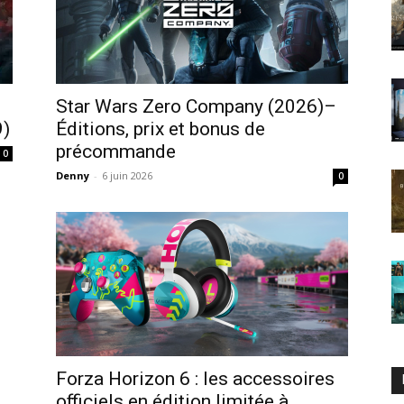
Star Wars Zero Company (2026)–
9)
Éditions, prix et bonus de
précommande
0
Denny
-
6 juin 2026
0
Forza Horizon 6 : les accessoires
officiels en édition limitée à...