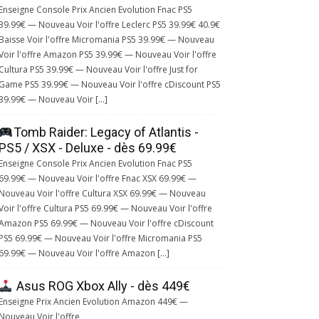
Enseigne Console Prix Ancien Evolution Fnac PS5
39.99€ — Nouveau Voir l'offre Leclerc PS5 39.99€ 40.9€
Baisse Voir l'offre Micromania PS5 39.99€ — Nouveau
Voir l'offre Amazon PS5 39.99€ — Nouveau Voir l'offre
Cultura PS5 39.99€ — Nouveau Voir l'offre Just for
Game PS5 39.99€ — Nouveau Voir l'offre cDiscount PS5
39.99€ — Nouveau Voir […]
Tomb Raider: Legacy of Atlantis -
PS5 / XSX - Deluxe - dès 69.99€
Enseigne Console Prix Ancien Evolution Fnac PS5
69.99€ — Nouveau Voir l'offre Fnac XSX 69.99€ —
Nouveau Voir l'offre Cultura XSX 69.99€ — Nouveau
Voir l'offre Cultura PS5 69.99€ — Nouveau Voir l'offre
Amazon PS5 69.99€ — Nouveau Voir l'offre cDiscount
PS5 69.99€ — Nouveau Voir l'offre Micromania PS5
69.99€ — Nouveau Voir l'offre Amazon […]
Asus ROG Xbox Ally - dès 449€
Enseigne Prix Ancien Evolution Amazon 449€ —
Nouveau Voir l'offre