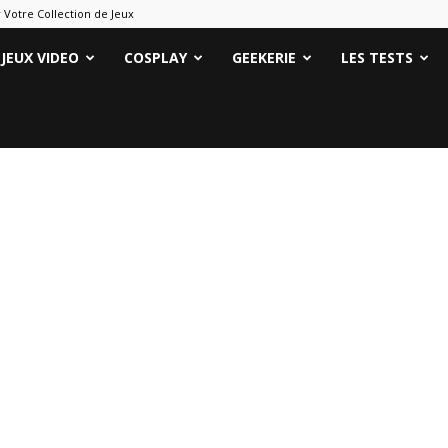
 Votre Collection de Jeux
ames
JEUX VIDEO
COSPLAY
GEEKERIE
LES TESTS
eeks