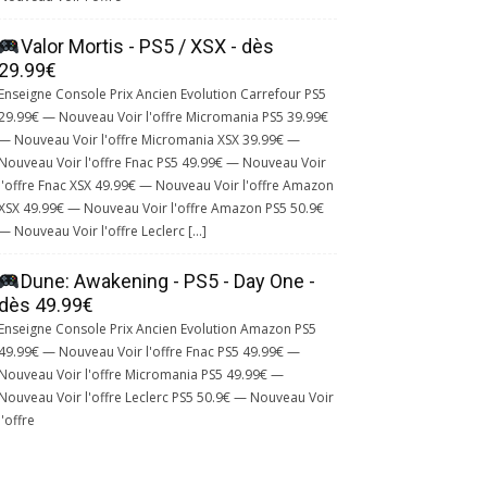
Valor Mortis - PS5 / XSX - dès
29.99€
Enseigne Console Prix Ancien Evolution Carrefour PS5
29.99€ — Nouveau Voir l'offre Micromania PS5 39.99€
— Nouveau Voir l'offre Micromania XSX 39.99€ —
Nouveau Voir l'offre Fnac PS5 49.99€ — Nouveau Voir
l'offre Fnac XSX 49.99€ — Nouveau Voir l'offre Amazon
XSX 49.99€ — Nouveau Voir l'offre Amazon PS5 50.9€
— Nouveau Voir l'offre Leclerc […]
Dune: Awakening - PS5 - Day One -
dès 49.99€
Enseigne Console Prix Ancien Evolution Amazon PS5
49.99€ — Nouveau Voir l'offre Fnac PS5 49.99€ —
Nouveau Voir l'offre Micromania PS5 49.99€ —
Nouveau Voir l'offre Leclerc PS5 50.9€ — Nouveau Voir
l'offre