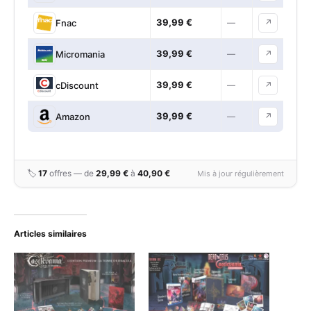
39,99 €
Fnac
—
↗
39,99 €
Micromania
—
↗
39,99 €
cDiscount
—
↗
39,99 €
Amazon
—
↗
🏷
17
offres — de
29,99 €
à
40,90 €
Mis à jour régulièrement
Articles similaires