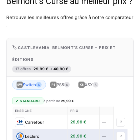
Belmont’s Curse au meilleur prix ?
Retrouve les meilleures offres grâce à notre comparateur
:
🏷 CASTLEVANIA: BELMONT'S CURSE – PRIX ET
ÉDITIONS
17 offres ·
29,99 €
→
40,90 €
Switch
PS5
XSX
SW
6
PS
6
XS
5
✔ STANDARD
à partir de
29,99 €
ENSEIGNE
PRIX
29,99 €
Carrefour
—
↗
29,99 €
Leclerc
—
↗