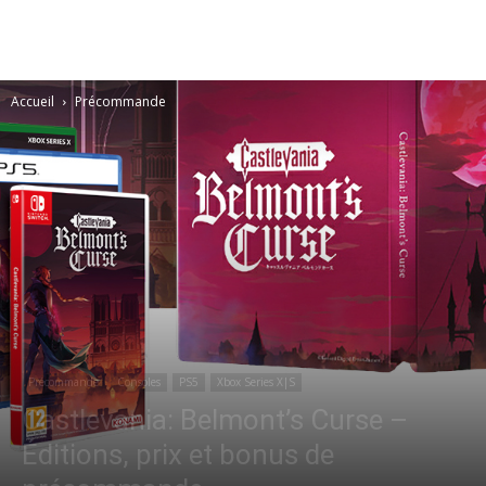
Accueil
Précommande
Précommande
Consoles
PS5
Xbox Series X|S
Castlevania: Belmont’s Curse –
Éditions, prix et bonus de