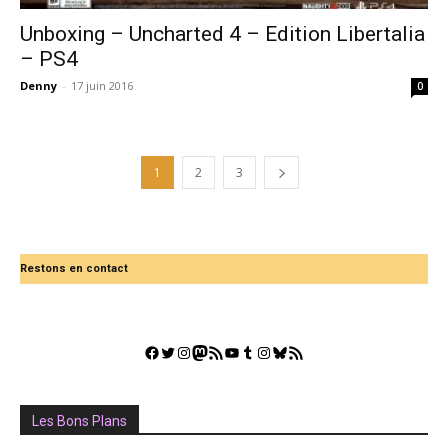
Unboxing – Uncharted 4 – Edition Libertalia
– PS4
Denny
-
17 juin 2016
0
1
2
3
Restons en contact
Facebook
Twitter
Instagram
Mastodon
Flux RSS
YouTube
Tumblr
Instagram
Bluesky
GestGame
Les Bons Plans