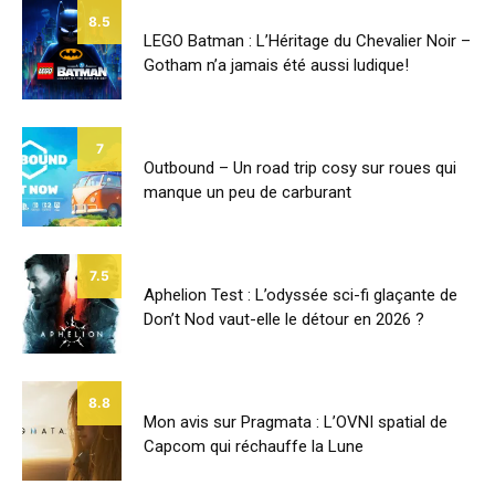
8.5
LEGO Batman : L’Héritage du Chevalier Noir –
Gotham n’a jamais été aussi ludique!
7
Outbound – Un road trip cosy sur roues qui
manque un peu de carburant
7.5
Aphelion Test : L’odyssée sci-fi glaçante de
Don’t Nod vaut-elle le détour en 2026 ?
8.8
Mon avis sur Pragmata : L’OVNI spatial de
Capcom qui réchauffe la Lune