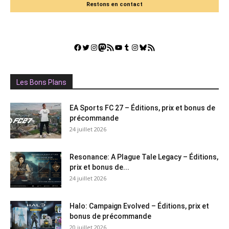
Restons en contact
Facebook
Twitter
Instagram
Mastodon
Flux RSS
YouTube
Tumblr
Instagram
Bluesky
GestGame
Les Bons Plans
EA Sports FC 27 – Éditions, prix et bonus de
précommande
24 juillet 2026
Resonance: A Plague Tale Legacy – Éditions,
prix et bonus de...
24 juillet 2026
Halo: Campaign Evolved – Éditions, prix et
bonus de précommande
20 juillet 2026