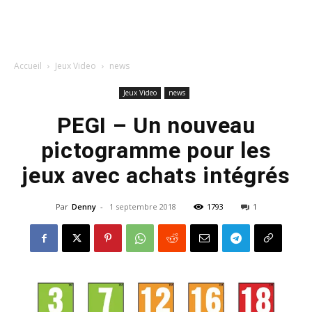
Accueil
Jeux Video
news
Jeux Video
news
PEGI – Un nouveau
pictogramme pour les
jeux avec achats intégrés
Par
Denny
-
1 septembre 2018
1793
1