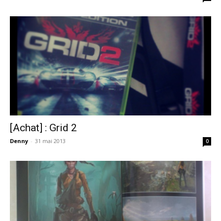
[Achat] : Grid 2
Denny
-
31 mai 2013
0