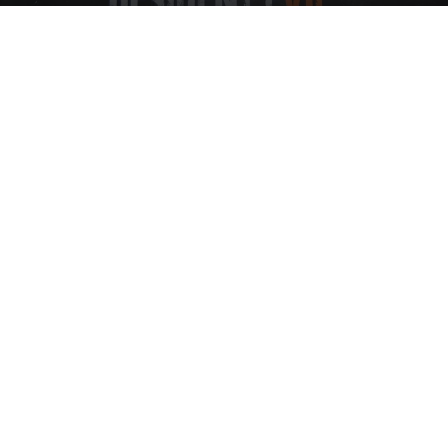
Par
Denny
-
12 avril 2017
1736
0