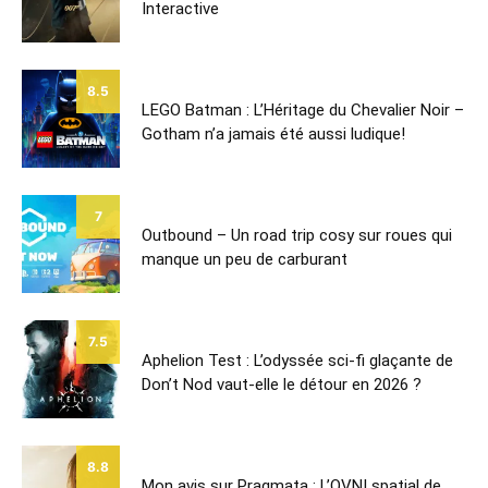
Interactive
8.5
LEGO Batman : L’Héritage du Chevalier Noir –
Gotham n’a jamais été aussi ludique!
7
Outbound – Un road trip cosy sur roues qui
manque un peu de carburant
7.5
Aphelion Test : L’odyssée sci-fi glaçante de
Don’t Nod vaut-elle le détour en 2026 ?
8.8
Mon avis sur Pragmata : L’OVNI spatial de