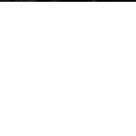
Par
Denny
-
6 juin 2026
106
0