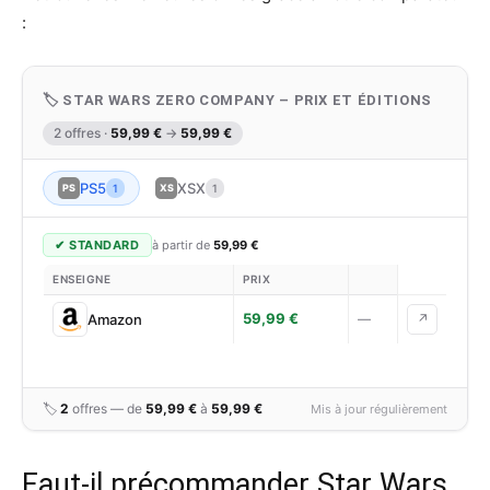
:
🏷 STAR WARS ZERO COMPANY – PRIX ET ÉDITIONS
2 offres ·
59,99 €
→
59,99 €
PS5
XSX
PS
1
XS
1
✔ STANDARD
à partir de
59,99 €
ENSEIGNE
PRIX
59,99 €
Amazon
—
↗
🏷
2
offres — de
59,99 €
à
59,99 €
Mis à jour régulièrement
Faut-il précommander Star Wars