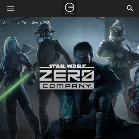
Accueil
Consoles
PS5
Consoles
PS5
Précommande
Xbox Series X|S
Star Wars Zero Company (2026)–
Éditions, prix et bonus de
précommande