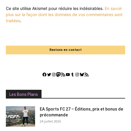
Ce site utilise Akismet pour réduire les indésirables.
En savoir
plus sur la façon dont les données de vos commentaires sont
traitées
.
Restons en contact
Facebook
Twitter
Instagram
Mastodon
Flux RSS
YouTube
Tumblr
Instagram
Bluesky
GestGame
Les Bons Plans
EA Sports FC 27 – Éditions, prix et bonus de
précommande
24 juillet 2026