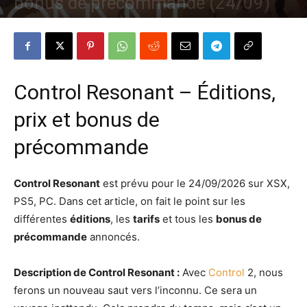
bonus de précommande (24/09)
Par
Denny
-
6 juin 2026
138
0
Control Resonant – Éditions,
prix et bonus de
précommande
Control Resonant
est prévu pour le 24/09/2026 sur XSX,
PS5, PC. Dans cet article, on fait le point sur les
différentes
éditions
, les
tarifs
et tous les
bonus de
précommande
annoncés.
Description de Control Resonant :
Avec
Control
2, nous
ferons un nouveau saut vers l’inconnu. Ce sera un