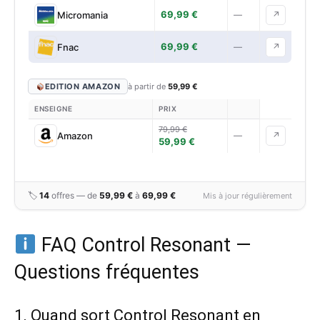
69,99 €
Micromania
—
↗
69,99 €
Fnac
—
↗
EDITION AMAZON
à partir de
59,99 €
ENSEIGNE
PRIX
79,99 €
Amazon
—
↗
59,99 €
🏷
14
offres — de
59,99 €
à
69,99 €
Mis à jour régulièrement
FAQ Control Resonant —
Questions fréquentes
1. Quand sort Control Resonant en