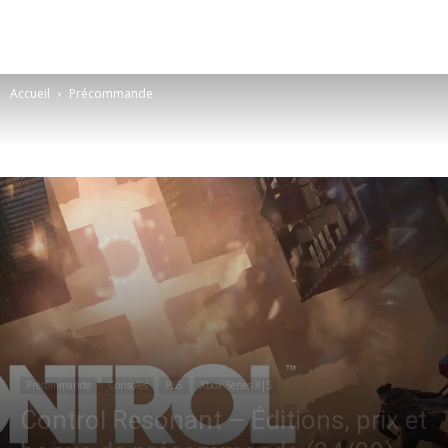
Accueil
Précommande
Précommande
Consoles
PS5
Xbox Series X|S
Control Resonant – Éditions, prix et