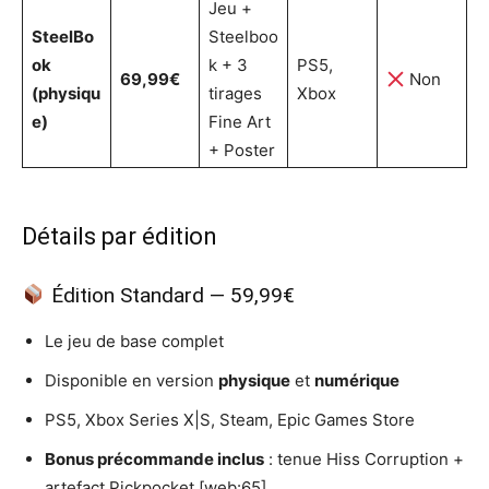
Jeu +
SteelBo
Steelboo
ok
k + 3
PS5,
69,99€
Non
(physiqu
tirages
Xbox
e)
Fine Art
+ Poster
Détails par édition
Édition Standard — 59,99€
Le jeu de base complet
Disponible en version
physique
et
numérique
PS5, Xbox Series X|S, Steam, Epic Games Store
Bonus précommande inclus
: tenue Hiss Corruption +
artefact Pickpocket [web:65]