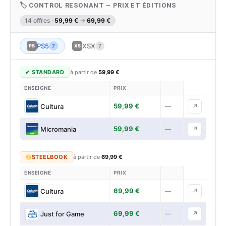
🏷 CONTROL RESONANT – PRIX ET ÉDITIONS
14 offres ·
59,99 €
→
69,99 €
PS5
XSX
PS
7
XS
7
✔ STANDARD
à partir de
59,99 €
ENSEIGNE
PRIX
59,99 €
Cultura
—
↗
59,99 €
Micromania
—
↗
STEELBOOK
à partir de
69,99 €
ENSEIGNE
PRIX
69,99 €
Cultura
—
↗
69,99 €
Just for Game
—
↗