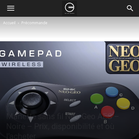
Accueil
Précommande
Précommande
Manette sans fil Neo Geo AES –
Noire – Prix, disponibilité et où
l’acheter