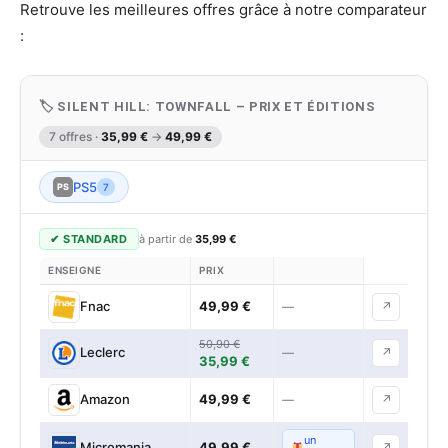
Retrouve les meilleures offres grâce à notre comparateur
:
🏷 SILENT HILL: TOWNFALL – PRIX ET ÉDITIONS
7 offres ·
35,99 €
→
49,99 €
PS5
PS
7
✔ STANDARD
à partir de
35,99 €
ENSEIGNE
PRIX
49,99 €
Fnac
—
↗
50,90 €
Leclerc
—
↗
35,99 €
49,99 €
Amazon
—
↗
un
49,99 €
Micromania
↗