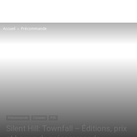
Accueil
Précommande
Précommande
Consoles
PS5
Silent Hill: Townfall – Éditions, prix