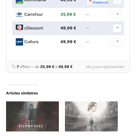
Steelbook
35,99 €
Carrefour
—
↗
49,99 €
cDiscount
—
↗
49,99 €
Cultura
—
↗
🏷
7
offres — de
35,99 €
à
49,99 €
Mis à jour régulièrement
Articles similaires