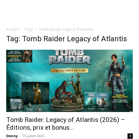
Accueil
Tags
Tomb Raider Legacy of Atlantis
Tag: Tomb Raider Legacy of Atlantis
Tomb Raider: Legacy of Atlantis (2026) –
Éditions, prix et bonus...
Denny
-
13 juillet 2026
0