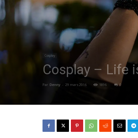
Cosplay
Cosplay – Life 
Par
Denny
-
29 mars 2016
1896
0