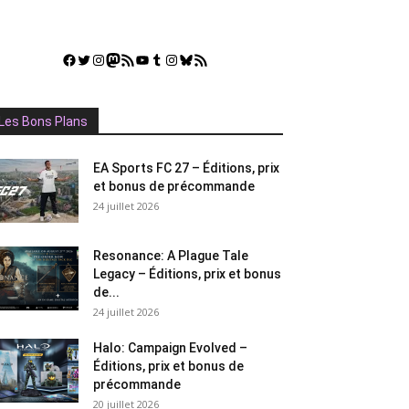
Facebook
Twitter
Instagram
Mastodon
Flux RSS
YouTube
Tumblr
Instagram
Bluesky
GestGame
Les Bons Plans
EA Sports FC 27 – Éditions, prix
et bonus de précommande
24 juillet 2026
Resonance: A Plague Tale
Legacy – Éditions, prix et bonus
de...
24 juillet 2026
Halo: Campaign Evolved –
Éditions, prix et bonus de
précommande
20 juillet 2026