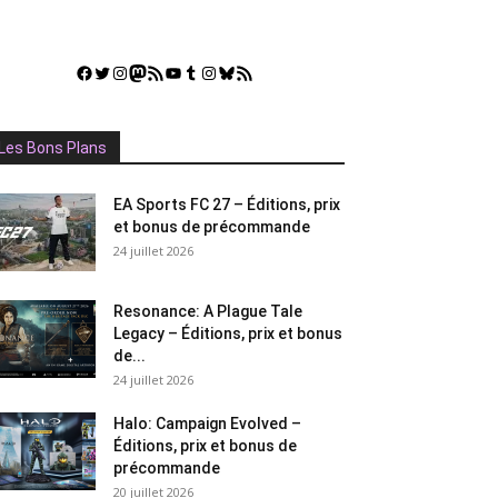
Facebook
Twitter
Instagram
Mastodon
Flux RSS
YouTube
Tumblr
Instagram
Bluesky
GestGame
Les Bons Plans
EA Sports FC 27 – Éditions, prix
et bonus de précommande
24 juillet 2026
Resonance: A Plague Tale
Legacy – Éditions, prix et bonus
de...
24 juillet 2026
Halo: Campaign Evolved –
Éditions, prix et bonus de
précommande
20 juillet 2026