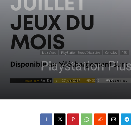
Jeux Video
PlayStation Store / Xbox Live
Consoles
PS5
Playstation Plu
Par
Denny
-
27 juin 2024
5245
0