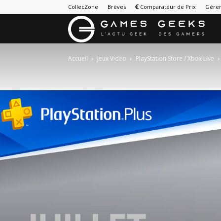
CollecZone
Brèves
Comparateur de Prix
Gérer
G
&
Accueil
Jeux Video
PlayStation Store / Xbox Live
G