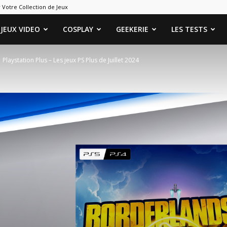
 Votre Collection de Jeux
ames
JEUX VIDEO
COSPLAY
GEEKERIE
LES TESTS
Playstation Plus – Les jeux PS Plus de Juillet 2024
eeks