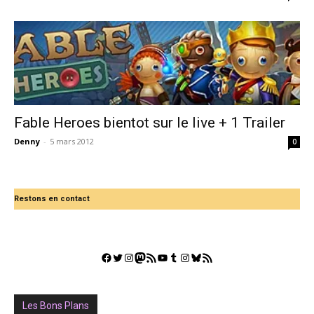
Fable Heroes bientot sur le live + 1 Trailer
Denny
-
5 mars 2012
0
Restons en contact
Facebook
Twitter
Instagram
Mastodon
Flux RSS
YouTube
Tumblr
Instagram
Bluesky
GestGame
Les Bons Plans