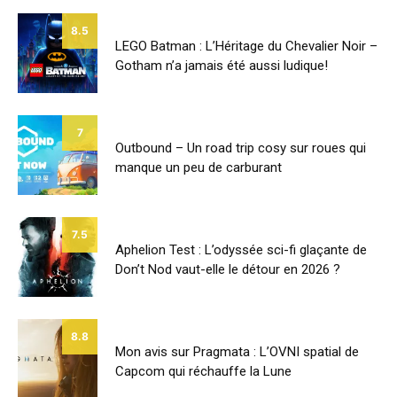
8.5
LEGO Batman : L’Héritage du Chevalier Noir –
Gotham n’a jamais été aussi ludique!
7
Outbound – Un road trip cosy sur roues qui
manque un peu de carburant
7.5
Aphelion Test : L’odyssée sci-fi glaçante de
Don’t Nod vaut-elle le détour en 2026 ?
8.8
Mon avis sur Pragmata : L’OVNI spatial de
Capcom qui réchauffe la Lune