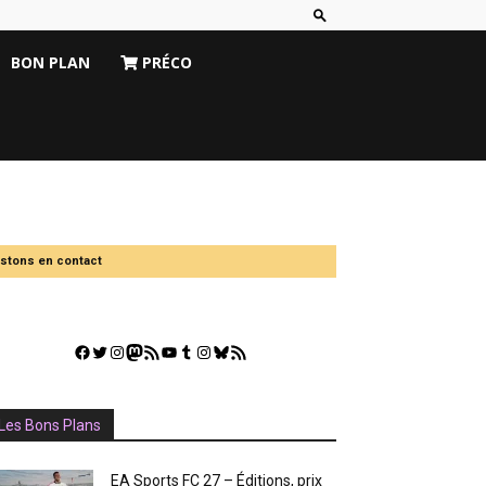
BON PLAN
PRÉCO
stons en contact
Facebook
Twitter
Instagram
Mastodon
Flux RSS
YouTube
Tumblr
Instagram
Bluesky
GestGame
Les Bons Plans
EA Sports FC 27 – Éditions, prix