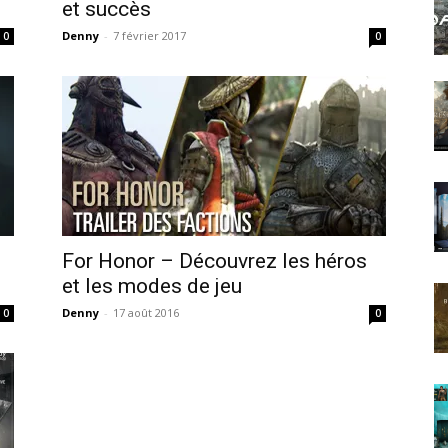
et succès
Denny
-
7 février 2017
0
0
For Honor – Découvrez les héros
et les modes de jeu
Denny
-
17 août 2016
0
0