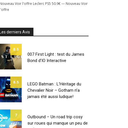
Nouveau Voir l'offre Leclerc PS5 50.9€ — Nouveau Voir
l'offre
Les derniers Avis
8.5
007 First Light : test du James
Bond d’IO Interactive
8.5
LEGO Batman : L’Héritage du
Chevalier Noir – Gotham n’a
jamais été aussi ludique!
7
Outbound – Un road trip cosy
sur roues qui manque un peu de