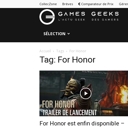
CollecZone
Brèves
Comparateur de Prix
Gérer
G
&
SÉLECTION
G
Accueil
Tags
For Honor
Tag: For Honor
For Honor est enfin disponible –