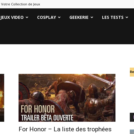
 Votre Collection de Jeux
ames
JEUX VIDEO
COSPLAY
GEEKERIE
LES TESTS
eeks
Re
For Honor – La liste des trophées