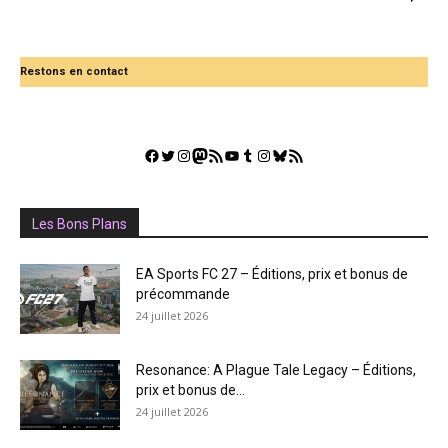
Restons en contact
Facebook
Twitter
Instagram
Mastodon
Flux RSS
YouTube
Tumblr
Instagram
Bluesky
GestGame
Les Bons Plans
EA Sports FC 27 – Éditions, prix et bonus de
précommande
24 juillet 2026
Resonance: A Plague Tale Legacy – Éditions,
prix et bonus de...
24 juillet 2026