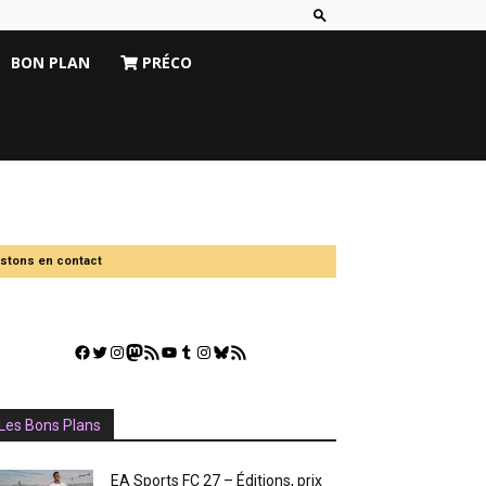
BON PLAN
PRÉCO
stons en contact
Facebook
Twitter
Instagram
Mastodon
Flux RSS
YouTube
Tumblr
Instagram
Bluesky
GestGame
Les Bons Plans
EA Sports FC 27 – Éditions, prix