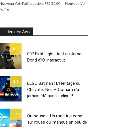
Nouveau Voir l'offre Leclerc PS5 50.9€ — Nouveau Voir
l'offre
Les derniers Avis
8.5
007 First Light : test du James
Bond d’IO Interactive
8.5
LEGO Batman : L’Héritage du
Chevalier Noir – Gotham n’a
jamais été aussi ludique!
7
Outbound – Un road trip cosy
sur roues qui manque un peu de