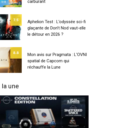
carburant
7.5
Aphelion Test : L’odyssée sci-fi
glaçante de Don’t Nod vaut-elle
le détour en 2026 ?
8.8
Mon avis sur Pragmata : L’OVNI
spatial de Capcom qui
réchauffe la Lune
 la une