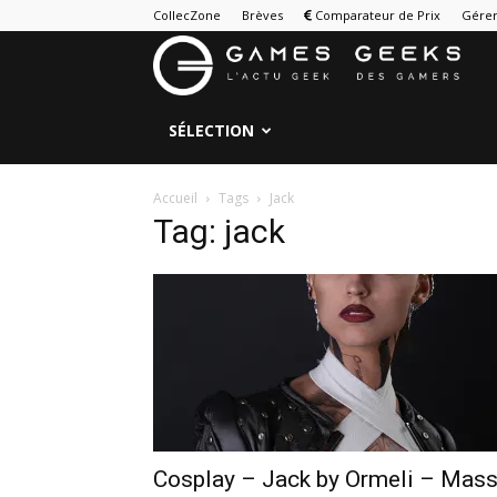
CollecZone
Brèves
Comparateur de Prix
Gérer
G
&
SÉLECTION
G
Accueil
Tags
Jack
Tag: jack
Cosplay – Jack by Ormeli – Mas