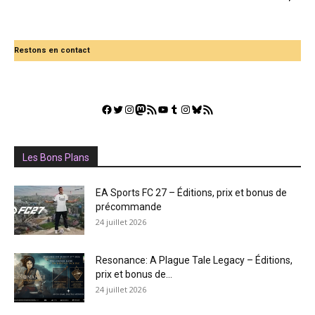
Restons en contact
Facebook
Twitter
Instagram
Mastodon
Flux RSS
YouTube
Tumblr
Instagram
Bluesky
GestGame
Les Bons Plans
EA Sports FC 27 – Éditions, prix et bonus de
précommande
24 juillet 2026
Resonance: A Plague Tale Legacy – Éditions,
prix et bonus de...
24 juillet 2026