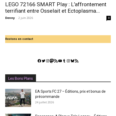
LEGO 72166 SMART Play : L’affrontement
terrifiant entre Osselait et Ectoplasma...
Denny
-
2 juin 2026
0
Restons en contact
Facebook
Twitter
Instagram
Mastodon
Flux RSS
YouTube
Tumblr
Instagram
Bluesky
GestGame
Les Bons Plans
EA Sports FC 27 – Éditions, prix et bonus de
précommande
24 juillet 2026