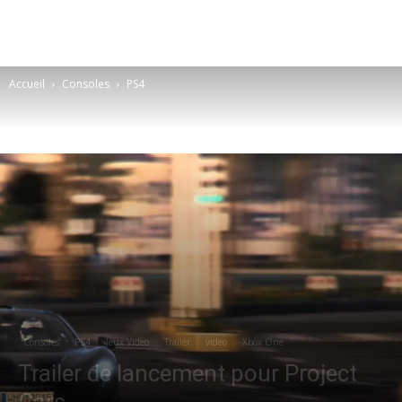
Accueil
Consoles
PS4
Consoles
PS4
Jeux Video
Trailer
video
Xbox One
Trailer de lancement pour Project