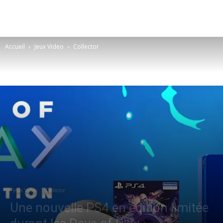
Accueil
Jeux Video
Collector
Jeux Video
Collector
Une nouvelle PS4 en édition limitée