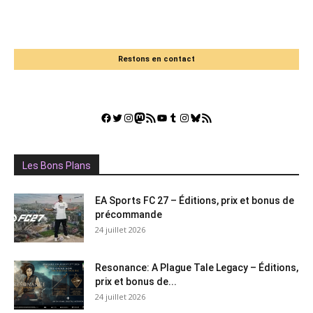
Restons en contact
Facebook
Twitter
Instagram
Mastodon
Flux RSS
YouTube
Tumblr
Instagram
Bluesky
GestGame
Les Bons Plans
EA Sports FC 27 – Éditions, prix et bonus de
précommande
24 juillet 2026
Resonance: A Plague Tale Legacy – Éditions,
prix et bonus de...
24 juillet 2026