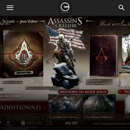
Accueil
Jeux Video
Jeux Video
Assassins Creed 3: Les collectors se
dévoilent