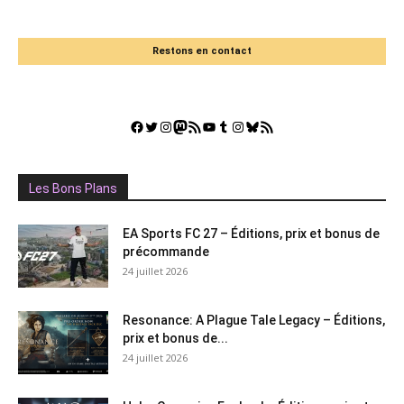
Restons en contact
Facebook
Twitter
Instagram
Mastodon
Flux RSS
YouTube
Tumblr
Instagram
Bluesky
GestGame
Les Bons Plans
EA Sports FC 27 – Éditions, prix et bonus de
précommande
24 juillet 2026
Resonance: A Plague Tale Legacy – Éditions,
prix et bonus de...
24 juillet 2026