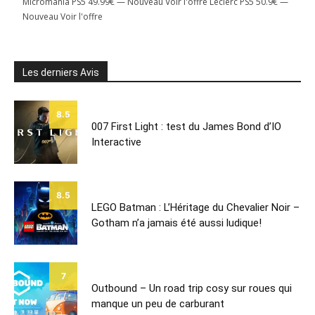
Micromania PS5 49.99€ — Nouveau Voir l'offre Leclerc PS5 50.9€ —
Nouveau Voir l'offre
Les derniers Avis
8.5
007 First Light : test du James Bond d’IO
Interactive
8.5
LEGO Batman : L’Héritage du Chevalier Noir –
Gotham n’a jamais été aussi ludique!
7
Outbound – Un road trip cosy sur roues qui
manque un peu de carburant