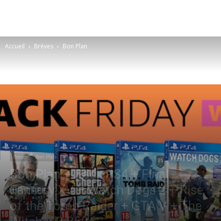
Accueil
Brèves
Bon Plan
Brèves
Bon Plan
Bon Plan – Pack PS4 + Final
Fantasy XV + Watch Dogs 2 + Rise
of the Tomb Raider + GTA V + The