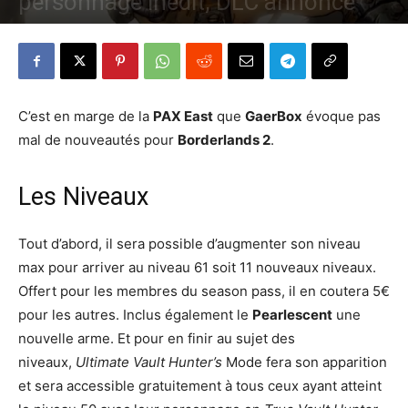
personnage inédit, DLC annoncé
Par
Denny
-
25 mars 2013
1685
0
C’est en marge de la
PAX East
que
GaerBox
évoque pas
mal de nouveautés pour
Borderlands 2
.
Les Niveaux
Tout d’abord, il sera possible d’augmenter son niveau
max pour arriver au niveau 61 soit 11 nouveaux niveaux.
Offert pour les membres du season pass, il en coutera 5€
pour les autres. Inclus également le
Pearlescent
une
nouvelle arme. Et pour en finir au sujet des
niveaux,
Ultimate Vault Hunter’s
Mode fera son apparition
et sera accessible gratuitement à tous ceux ayant atteint