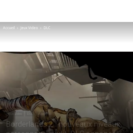
Accueil
Jeux Video
DLC
Jeux Video
DLC
video
Borderlands 2 : nouveaux niveaux,