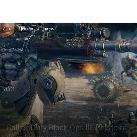
Accueil
Jeux Video
news
Jeux Video
news
Consoles
PS4
video
Xbox One
Call of Duty Black Ops III: L’histoire