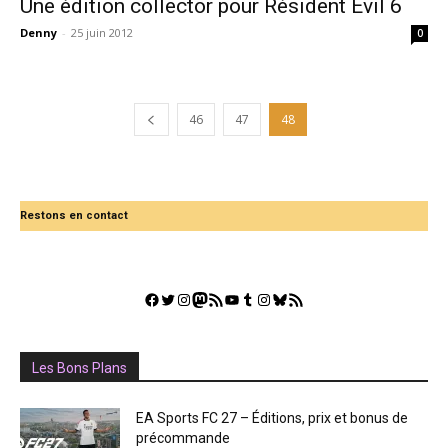
Une édition collector pour Résident Evil 6
Denny
-
25 juin 2012
0
46
47
48
Restons en contact
Facebook
Twitter
Instagram
Mastodon
Flux RSS
YouTube
Tumblr
Instagram
Bluesky
GestGame
Les Bons Plans
EA Sports FC 27 – Éditions, prix et bonus de
précommande