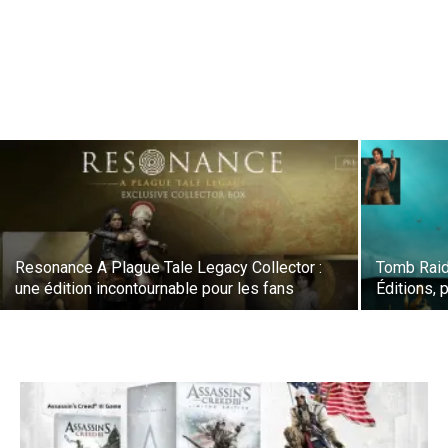
Resonance A Plague Tale Legacy Collector :
Tomb Raide
une édition incontournable pour les fans
Éditions,