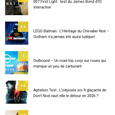
007 First Light : test du James Bond d’IO
Interactive
8.5
LEGO Batman : L’Héritage du Chevalier Noir –
Gotham n’a jamais été aussi ludique!
7
Outbound – Un road trip cosy sur roues qui
manque un peu de carburant
7.5
Aphelion Test : L’odyssée sci-fi glaçante de
Don’t Nod vaut-elle le détour en 2026 ?