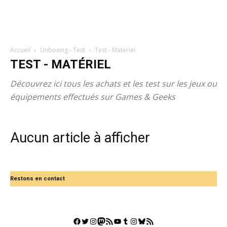
Accueil
Unboxing - Test
Test - Matériel
TEST - MATÉRIEL
Découvrez ici tous les achats et les test sur les jeux ou
équipements effectués sur Games & Geeks
Aucun article à afficher
Restons en contact
Facebook
Twitter
Instagram
Mastodon
Flux RSS
YouTube
Tumblr
Instagram
Bluesky
GestGame