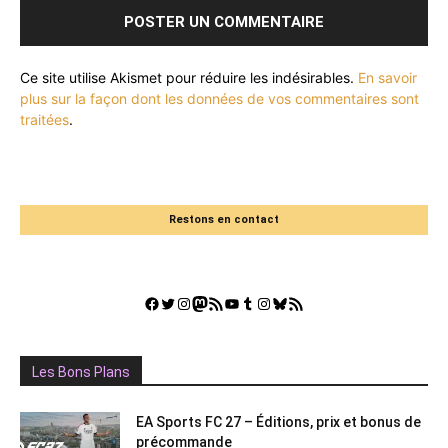
Ce site utilise Akismet pour réduire les indésirables.
En savoir
plus sur la façon dont les données de vos commentaires sont
traitées
.
Restons en contact
Facebook
Twitter
Instagram
Mastodon
Flux RSS
YouTube
Tumblr
Instagram
Bluesky
GestGame
Les Bons Plans
EA Sports FC 27 – Éditions, prix et bonus de
précommande