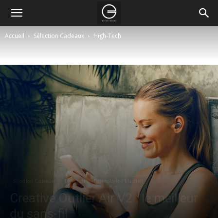
Accueil
Sélection Cadeaux
High-Tech
Sélection Cadeaux
High-Tech
Technologie / Matériel
Creative Outlier Air V2 : le meilleur
du sans-fil