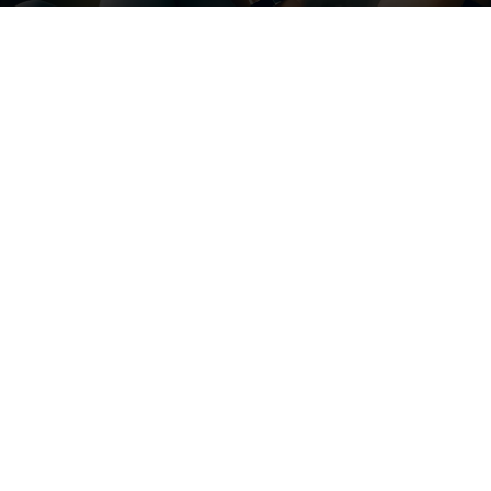
Par
Denny
-
30 octobre 2020
500
0