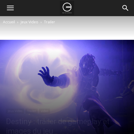
Accueil
Jeux Video
Trailer
Jeux Video
Trailer
video
Destiny : trailer de gameplay et
images du jeu