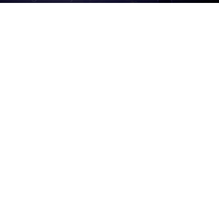
Par
Denny
-
11 juin 2013
553
0