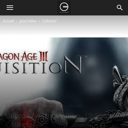
Accueil
Jeux Video
Collector
Jeux Video
Collector
Consoles
PS4
Xbox One
Dragon Age Inquisition : L’édition
Collector