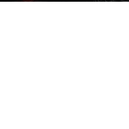
Par
Denny
-
15 mai 2014
740
0