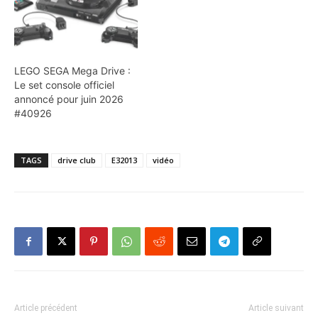
LEGO SEGA Mega Drive :
Le set console officiel
annoncé pour juin 2026
#40926
TAGS
drive club
E32013
vidéo
Article précédent
Article suivant