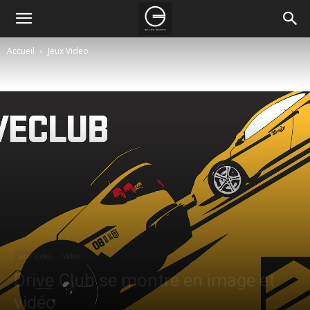
Accueil
Jeux Video
Jeux Video
video
Drive Club se montre en image et
vidéo