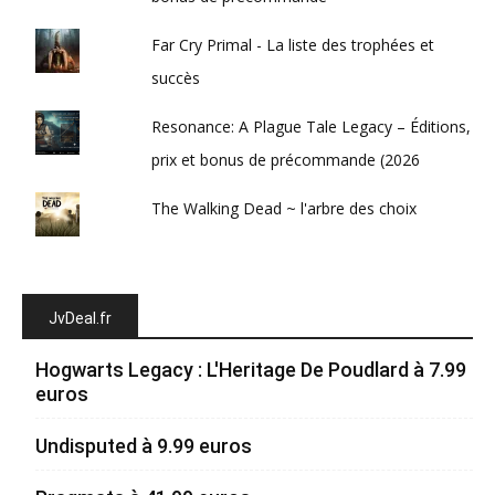
Far Cry Primal - La liste des trophées et
succès
Resonance: A Plague Tale Legacy – Éditions,
prix et bonus de précommande (2026
The Walking Dead ~ l'arbre des choix
JvDeal.fr
Hogwarts Legacy : L'Heritage De Poudlard à 7.99
euros
Undisputed à 9.99 euros