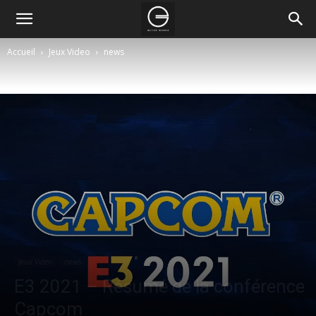
Accueil
Jeux Video
news
Jeux Video
news
E3 2021 – Résumé de la conférence
Capcom