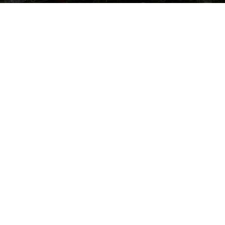
Par
Denny
-
4 décembre 2013
407
0