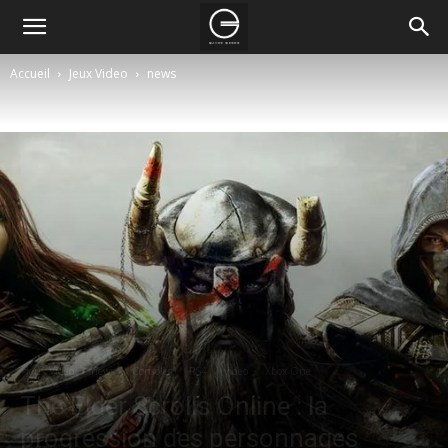
Accueil
Jeux Video
news
Jeux Video
news
Consoles
PS4
video
Xbox One
The Elder Scrolls Online : la
progression des personnages