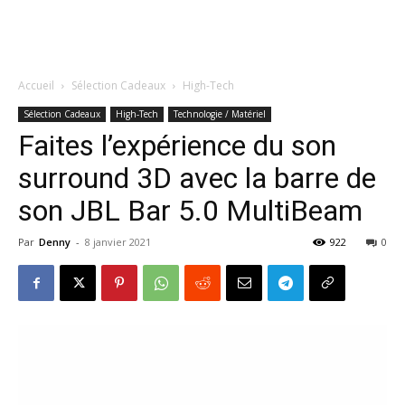
Accueil
Sélection Cadeaux
High-Tech
Sélection Cadeaux
High-Tech
Technologie / Matériel
Faites l’expérience du son
surround 3D avec la barre de
son JBL Bar 5.0 MultiBeam
Par
Denny
-
8 janvier 2021
922
0