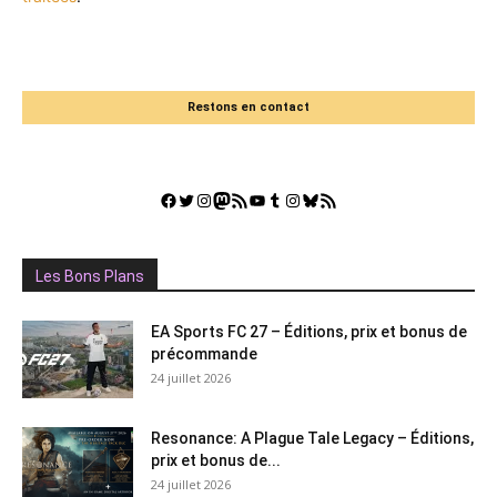
Restons en contact
Facebook
Twitter
Instagram
Mastodon
Flux RSS
YouTube
Tumblr
Instagram
Bluesky
GestGame
Les Bons Plans
EA Sports FC 27 – Éditions, prix et bonus de
précommande
24 juillet 2026
Resonance: A Plague Tale Legacy – Éditions,
prix et bonus de...
24 juillet 2026