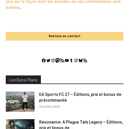
plus sur la façon dont les données de vos commentaires sont
traitées
.
Restons en contact
Facebook
Twitter
Instagram
Mastodon
Flux RSS
YouTube
Tumblr
Instagram
Bluesky
GestGame
Les Bons Plans
EA Sports FC 27 – Éditions, prix et bonus de
précommande
24 juillet 2026
Resonance: A Plague Tale Legacy – Éditions,
prix et bonus de...