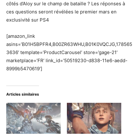
côtés d’Aloy sur le champ de bataille ? Les réponses à
ces questions seront révélées le
premier mars en
exclusivité sur PS4
[amazon_link
asins=’B01H5BPFR4,B00ZR63WHU,B01K0VQCJG,178565
3636′ template=’ProductCarousel’ store=’gage-21′
marketplace=’FR’ link_id=’50519230-d838-11e6-aedd-
8999b5470619′]
Articles similaires