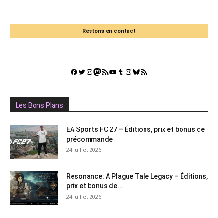
Restons en contact
Facebook
Twitter
Instagram
Mastodon
Flux RSS
YouTube
Tumblr
Instagram
Bluesky
GestGame
Les Bons Plans
EA Sports FC 27 – Éditions, prix et bonus de
précommande
24 juillet 2026
Resonance: A Plague Tale Legacy – Éditions,
prix et bonus de...
24 juillet 2026