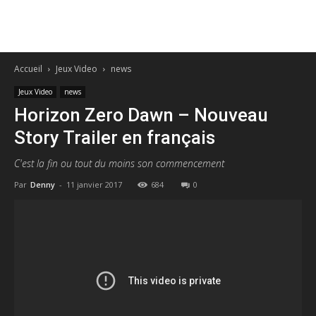
Accueil
Jeux Video
news
Jeux Video
news
Horizon Zero Dawn – Nouveau
Story Trailer en français
C'est la fin ou tout du moins son commencement
Par
Denny
-
11 janvier 2017
684
0