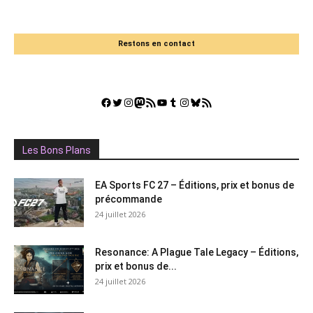
Restons en contact
Facebook
Twitter
Instagram
Mastodon
Flux RSS
YouTube
Tumblr
Instagram
Bluesky
GestGame
Les Bons Plans
EA Sports FC 27 – Éditions, prix et bonus de
précommande
24 juillet 2026
Resonance: A Plague Tale Legacy – Éditions,
prix et bonus de...
24 juillet 2026