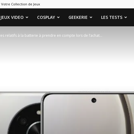
 Votre Collection de Jeux
ames
JEUX VIDEO
COSPLAY
GEEKERIE
LES TESTS
s relatifs à la batterie à prendre en compte lors de l’achat...
eeks