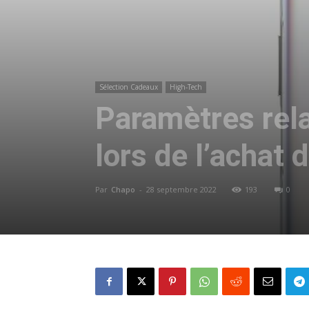
Sélection Cadeaux
High-Tech
Paramètres rela
lors de l’achat 
Par
Chapo
-
28 septembre 2022
193
0