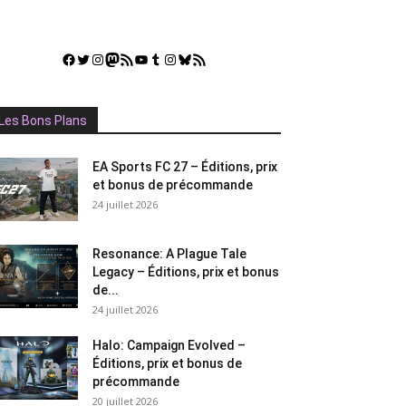
Facebook
Twitter
Instagram
Mastodon
Flux RSS
YouTube
Tumblr
Instagram
Bluesky
GestGame
Les Bons Plans
EA Sports FC 27 – Éditions, prix
et bonus de précommande
24 juillet 2026
Resonance: A Plague Tale
Legacy – Éditions, prix et bonus
de...
24 juillet 2026
Halo: Campaign Evolved –
Éditions, prix et bonus de
précommande
20 juillet 2026