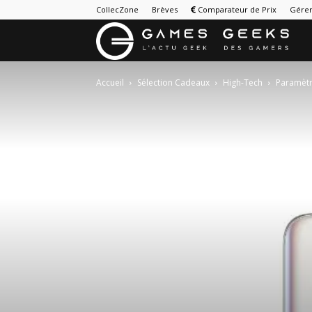
CollecZone
Brèves
Comparateur de Prix
Gérer
G
&
Accueil
Sélection Cadeaux
High-Tech
Paramètre
G