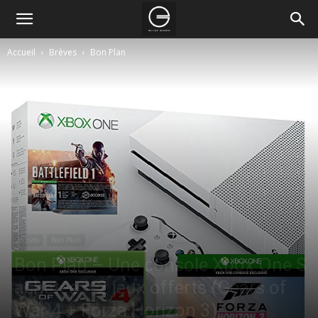
Accueil
Brèves
Bon Plan
Brèves
Bon Plan
Bon Plan – Une console Xbox One S
achetée = 2 jeux offerts (Gears of
War 4 + Forza Horizon 3)