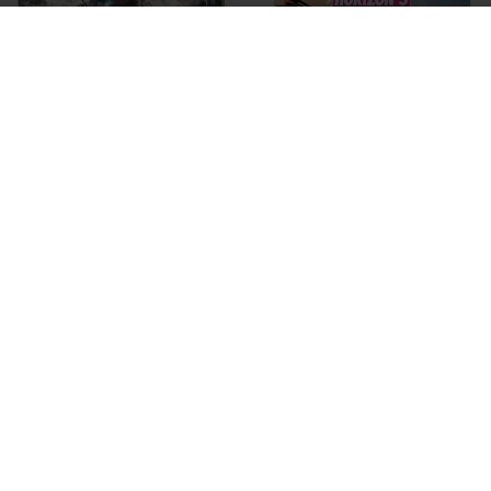
Par
Denny
-
28 novembre 2016
468
0