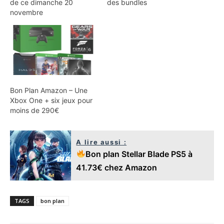
de ce dimanche 20
des bundles
novembre
Bon Plan Amazon – Une
Xbox One + six jeux pour
moins de 290€
A lire aussi :
Bon plan Stellar Blade PS5 à
41.73€ chez Amazon
TAGS
bon plan