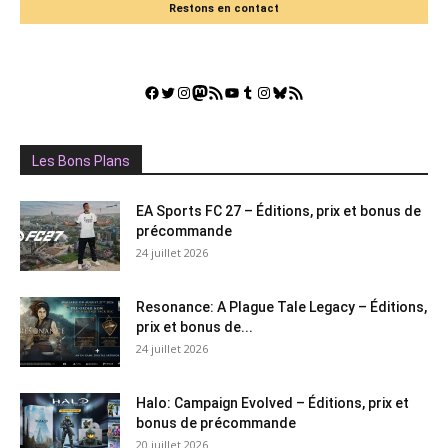
Restons en contact
Facebook
Twitter
Instagram
Mastodon
Flux RSS
YouTube
Tumblr
Instagram
Bluesky
GestGame
Les Bons Plans
EA Sports FC 27 – Éditions, prix et bonus de
précommande
24 juillet 2026
Resonance: A Plague Tale Legacy – Éditions,
prix et bonus de...
24 juillet 2026
Halo: Campaign Evolved – Éditions, prix et
bonus de précommande
20 juillet 2026