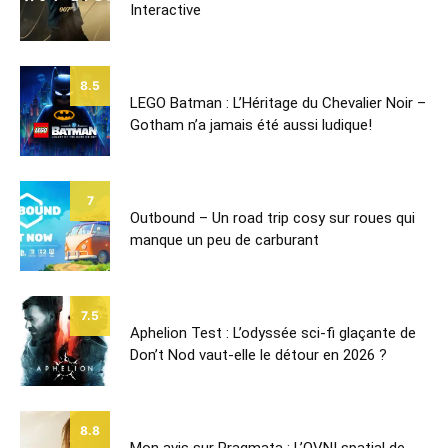
Interactive
8.5
LEGO Batman : L’Héritage du Chevalier Noir –
Gotham n’a jamais été aussi ludique!
7
Outbound – Un road trip cosy sur roues qui
manque un peu de carburant
7.5
Aphelion Test : L’odyssée sci-fi glaçante de
Don’t Nod vaut-elle le détour en 2026 ?
8.8
Mon avis sur Pragmata : L’OVNI spatial de