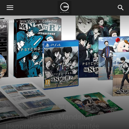
Accueil
Jeux Video
Collector
Jeux Video
Collector
Consoles
PS4
PSYCHO-PASS: Mandatory
Happiness – L’édition limitée