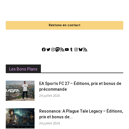
Restons en contact
Facebook
Twitter
Instagram
Mastodon
Flux RSS
YouTube
Tumblr
Instagram
Bluesky
GestGame
Les Bons Plans
EA Sports FC 27 – Éditions, prix et bonus de
précommande
24 juillet 2026
Resonance: A Plague Tale Legacy – Éditions,
prix et bonus de...
24 juillet 2026