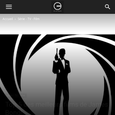
Accueil
Série - TV - Film
Série - TV - Film
Top 5 des meilleurs films de James
Bond!