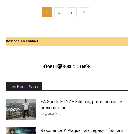
1
2
3
Restons en contact
Facebook
Twitter
Instagram
Mastodon
Flux RSS
YouTube
Tumblr
Instagram
Bluesky
GestGame
Les Bons Plans
EA Sports FC 27 – Éditions, prix et bonus de
précommande
24 juillet 2026
Resonance: A Plague Tale Legacy – Éditions,