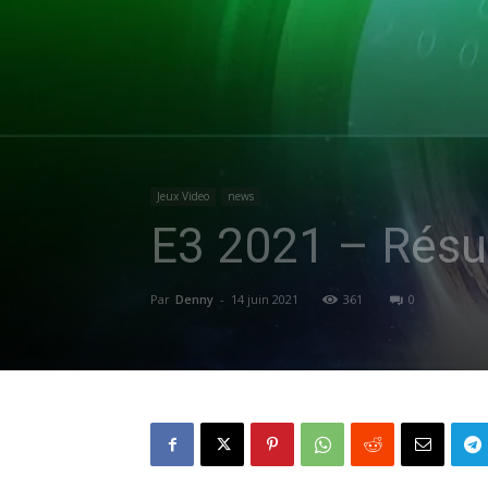
Jeux Video
news
E3 2021 – Résu
Par
Denny
-
14 juin 2021
361
0