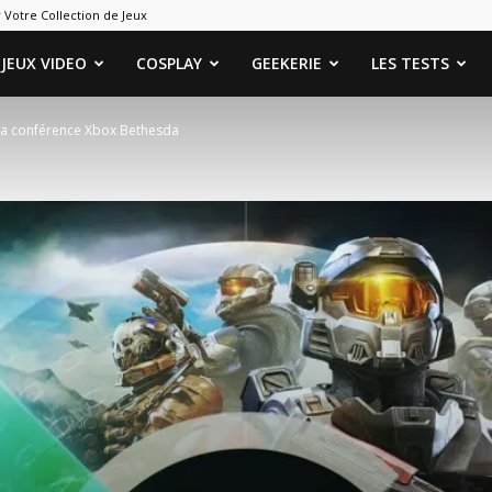
 Votre Collection de Jeux
ames
JEUX VIDEO
COSPLAY
GEEKERIE
LES TESTS
la conférence Xbox Bethesda
eeks