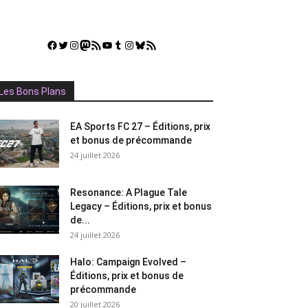
Facebook
Twitter
Instagram
Mastodon
Flux RSS
YouTube
Tumblr
Instagram
Bluesky
GestGame
Les Bons Plans
EA Sports FC 27 – Éditions, prix
et bonus de précommande
24 juillet 2026
Resonance: A Plague Tale
Legacy – Éditions, prix et bonus
de...
24 juillet 2026
Halo: Campaign Evolved –
Éditions, prix et bonus de
précommande
20 juillet 2026