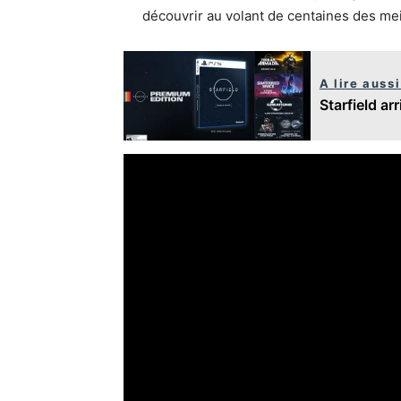
découvrir au volant de centaines des me
A lire aussi
Starfield arr