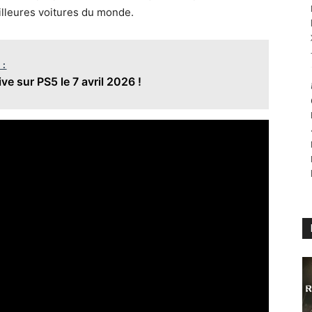
illeures voitures du monde.
 :
ive sur PS5 le 7 avril 2026 !