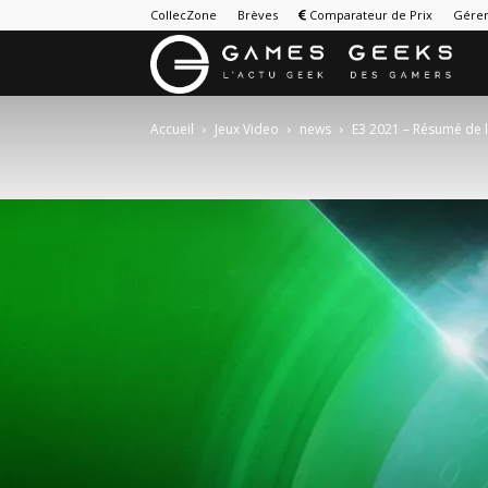
CollecZone
Brèves
Comparateur de Prix
Gérer
G
&
Accueil
Jeux Video
news
E3 2021 – Résumé de 
G