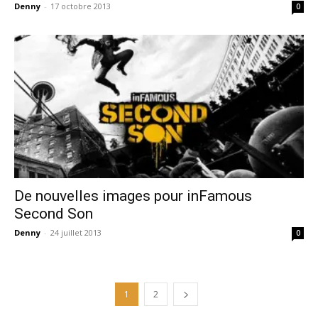
Denny
-
17 octobre 2013
0
De nouvelles images pour inFamous
Second Son
Denny
-
24 juillet 2013
0
1
2