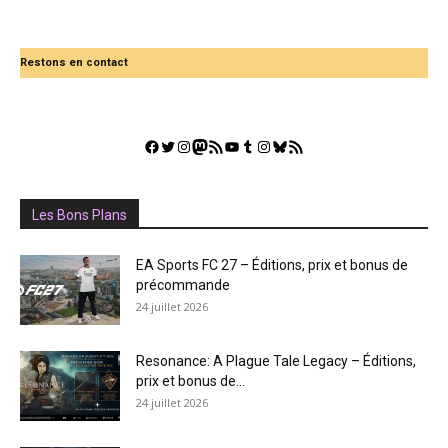
Restons en contact
Facebook
Twitter
Instagram
Mastodon
Flux RSS
YouTube
Tumblr
Instagram
Bluesky
GestGame
Les Bons Plans
EA Sports FC 27 – Éditions, prix et bonus de
précommande
24 juillet 2026
Resonance: A Plague Tale Legacy – Éditions,
prix et bonus de...
24 juillet 2026