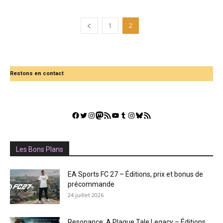
1
2
Restons en contact
Facebook
Twitter
Instagram
Mastodon
Flux RSS
YouTube
Tumblr
Instagram
Bluesky
GestGame
Les Bons Plans
EA Sports FC 27 – Éditions, prix et bonus de
précommande
24 juillet 2026
Resonance: A Plague Tale Legacy – Éditions,